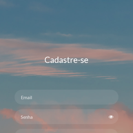
Cadastre-se