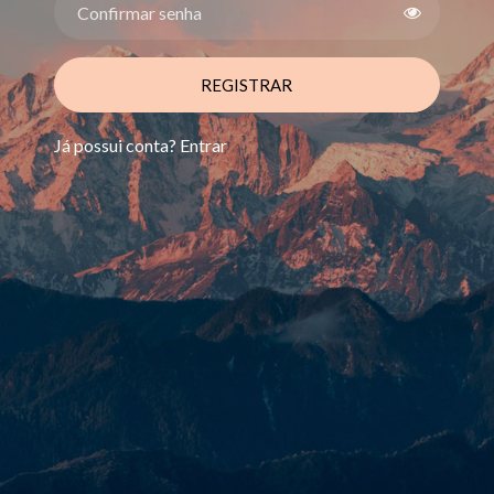
REGISTRAR
Já possui conta? Entrar